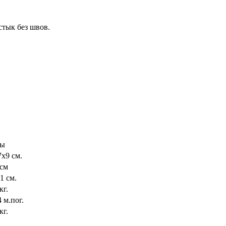
стык без швов.
лы
7х9 см.
 см
-1 см.
кг.
4 м.пог.
кг.