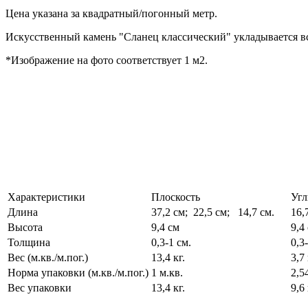
Цена указана за квадратный/погонный метр.
Искусственный камень "Сланец классический" укладывается в
*Изображение на фото соответствует 1 м2.
Характеристики
Плоскость
Уг
Длина
37,2 см; 22,5 см; 14,7 см.
16,
Высота
9,4 см
9,4
Толщина
0,3-1 см.
0,3
Вес (м.кв./м.пог.)
13,4 кг.
3,7 
Норма упаковки (м.кв./м.пог.)
1 м.кв.
2,5
Вес упаковки
13,4 кг.
9,6 